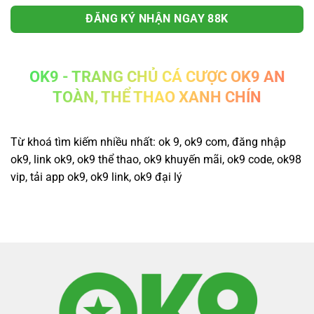
ĐĂNG KÝ NHẬN NGAY 88K
OK9 - TRANG CHỦ CÁ CƯỢC OK9 AN
TOÀN, THỂ THAO XANH CHÍN
Từ khoá tìm kiếm nhiều nhất: ok 9, ok9 com, đăng nhập
ok9, link ok9, ok9 thể thao, ok9 khuyến mãi, ok9 code, ok98
vip, tải app ok9, ok9 link, ok9 đại lý