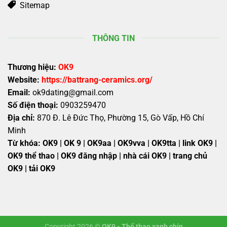
Sitemap
THÔNG TIN
Thương hiệu:
OK9
Website:
https://battrang-ceramics.org/
Email:
ok9dating@gmail.com
Số điện thoại:
0903259470
Địa chỉ:
870 Đ. Lê Đức Thọ, Phường 15, Gò Vấp, Hồ Chí
Minh
Từ khóa:
OK9 | OK 9 | OK9aa | OK9vva | OK9tta | link OK9 |
OK9 thể thao | OK9 đăng nhập | nhà cái OK9 | trang chủ
OK9 | tải OK9
Copyright 2026 ©
OK9 - Thể thao xanh chín