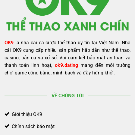
OK9
là nhà cái cá cược thể thao uy tín tại Việt Nam. Nhà
cái OK9 cung cấp nhiều sản phẩm hấp dẫn như thể thao,
casino, bắn cá và xổ số. Với cam kết bảo mật an toàn và
thanh toán linh hoạt,
ok9.dating
mang đến môi trường
chơi game công bằng, minh bạch và đầy hứng khởi.
VỀ CHÚNG TÔI
Giới thiệu OK9
Chính sách bảo mật