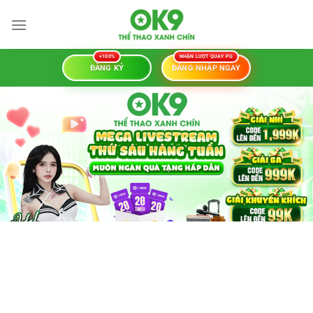
Chuyển
đến
nội
dung
ĐĂNG KÝ
ĐĂNG NHẬP NGAY