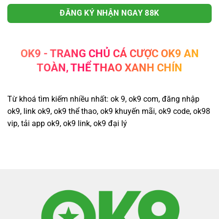
ĐĂNG KÝ NHẬN NGAY 88K
OK9 - TRANG CHỦ CÁ CƯỢC OK9 AN
TOÀN, THỂ THAO XANH CHÍN
Từ khoá tìm kiếm nhiều nhất: ok 9, ok9 com, đăng nhập
ok9, link ok9, ok9 thể thao, ok9 khuyến mãi, ok9 code, ok98
vip, tải app ok9, ok9 link, ok9 đại lý