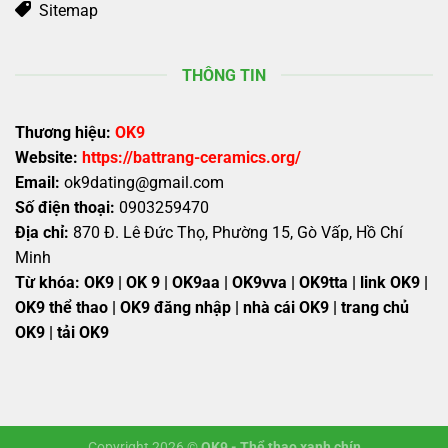
Sitemap
THÔNG TIN
Thương hiệu:
OK9
Website:
https://battrang-ceramics.org/
Email:
ok9dating@gmail.com
Số điện thoại:
0903259470
Địa chỉ:
870 Đ. Lê Đức Thọ, Phường 15, Gò Vấp, Hồ Chí
Minh
Từ khóa:
OK9 | OK 9 | OK9aa | OK9vva | OK9tta | link OK9 |
OK9 thể thao | OK9 đăng nhập | nhà cái OK9 | trang chủ
OK9 | tải OK9
Copyright 2026 ©
OK9 - Thể thao xanh chín